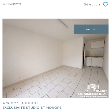
Sélection
Réf : CAB39789
Sél
exclusif
voir le
bien
Amiens (80000)
EXCLUSIVITE STUDIO ST HONORE