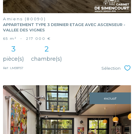
Amiens (80090)
APPARTEMENT TYPE 3 DERNIER ETAGE AVEC ASCENSEUR -
VALLEE DES VIGNES
65 m²
-
217 000 €
3
2
pièce(s)
chambre(s)
Sélection
Réf : LM39757
Sél
exclusif
voir le