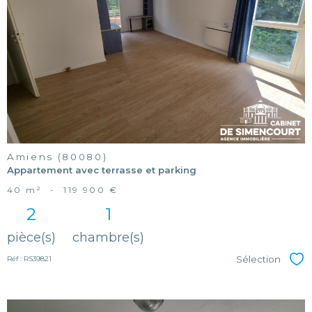
voir le
bien
Amiens (80080)
Appartement avec terrasse et parking
40 m²
-
119 900 €
2
1
pièce(s)
chambre(s)
Sélection
Réf : RS39821
Sél