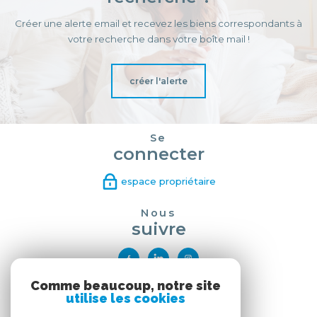
Créer une alerte email et recevez les biens correspondants à
votre recherche dans votre boîte mail !
créer l'alerte
Se
connecter
espace propriétaire
Nous
suivre
Comme beaucoup, notre site
Nous
utilise les cookies
adhérons