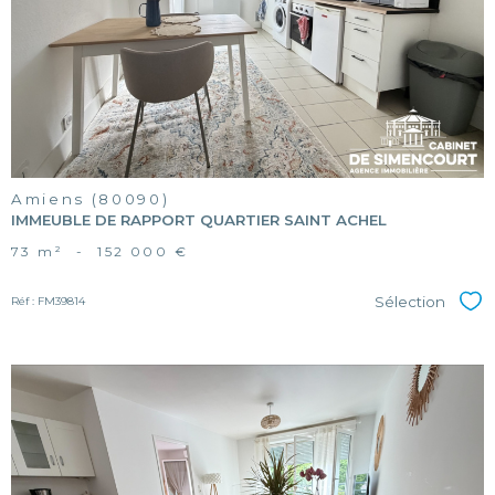
bien
Amiens (80090)
IMMEUBLE DE RAPPORT QUARTIER SAINT ACHEL
73 m²
-
152 000 €
Sélection
Réf : FM39814
Sél