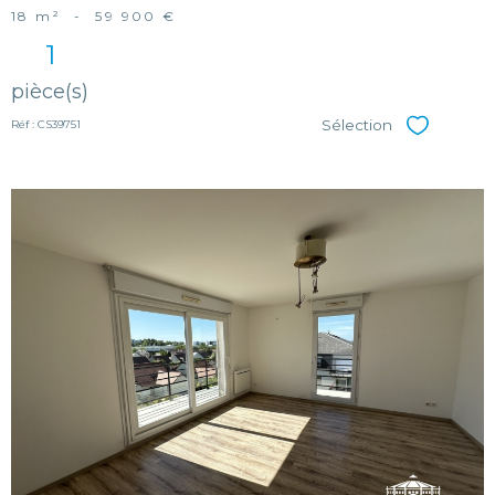
18 m²
-
59 900 €
1
pièce(s)
Sélection
Réf : CS39751
Sélectionner
voir le
bien