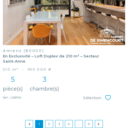
bien
Amiens (80000)
En Exclusivité – Loft Duplex de 210 m² – Secteur
Saint-Anne
210 m²
-
599 000 €
5
3
pièce(s)
chambre(s)
Sélection
Réf : LS39740
Sélectionner
1
2
3
4
...
5