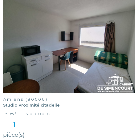
voir le
bien
Amiens (80000)
Studio Proximité citadelle
18 m²
-
70 000 €
1
pièce(s)