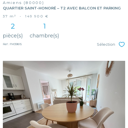
Amiens (80000)
QUARTIER SAINT-HONORÉ – T2 AVEC BALCON ET PARKING
37 m²
-
149 900 €
2
1
pièce(s)
chambre(s)
Sélection
Réf : FM39815
Sél
voir le
bien