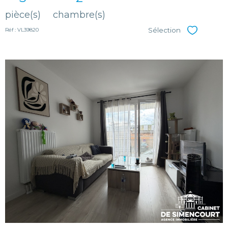
pièce(s)
chambre(s)
Sélection
Réf : VL39820
Sélectionner
voir le
bien