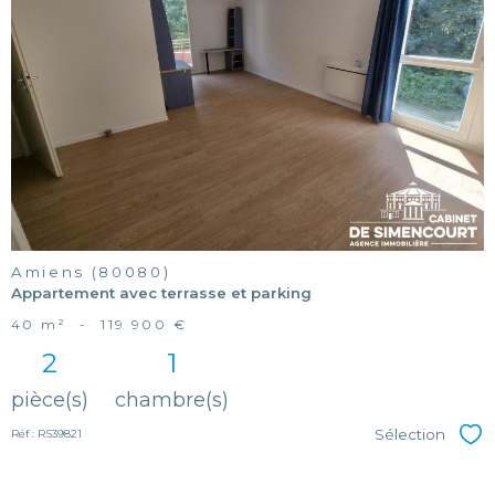
voir le
bien
Amiens (80080)
Appartement avec terrasse et parking
40 m²
-
119 900 €
2
1
pièce(s)
chambre(s)
Sélection
Réf : RS39821
Sél