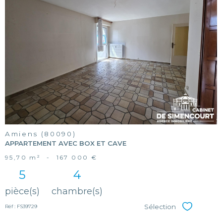
voir le
bien
Amiens (80090)
APPARTEMENT AVEC BOX ET CAVE
95,70 m²
-
167 000 €
5
4
pièce(s)
chambre(s)
Sélection
Réf : FS39729
Sélectionner