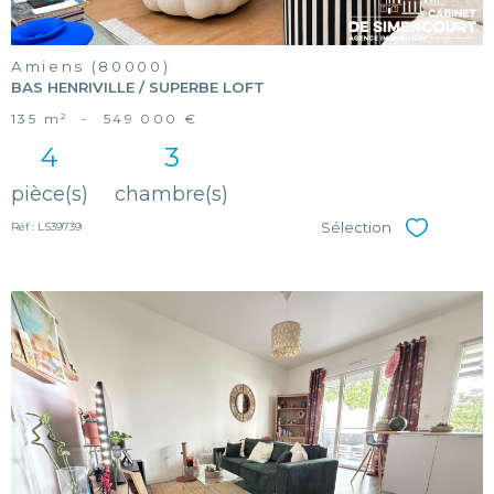
Amiens (80000)
BAS HENRIVILLE / SUPERBE LOFT
135 m²
-
549 000 €
4
3
pièce(s)
chambre(s)
Sélection
Réf : LS39739
Sélectionner
voir le
bien