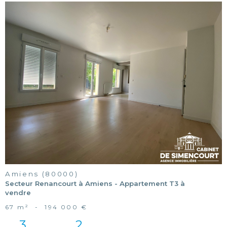
voir le
bien
Amiens (80000)
Secteur Renancourt à Amiens - Appartement T3 à
vendre
67 m²
-
194 000 €
3
2