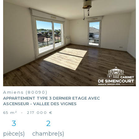
voir le
bien
Amiens (80090)
APPARTEMENT TYPE 3 DERNIER ETAGE AVEC
ASCENSEUR - VALLEE DES VIGNES
65 m²
-
217 000 €
3
2
pièce(s)
chambre(s)