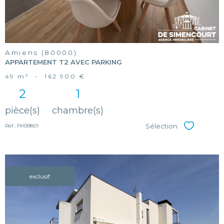
Amiens (80000)
APPARTEMENT T2 AVEC PARKING
49 m²
-
162 900 €
2
1
pièce(s)
chambre(s)
Sélection
Réf : FM39801
Sélectionner
exclusif