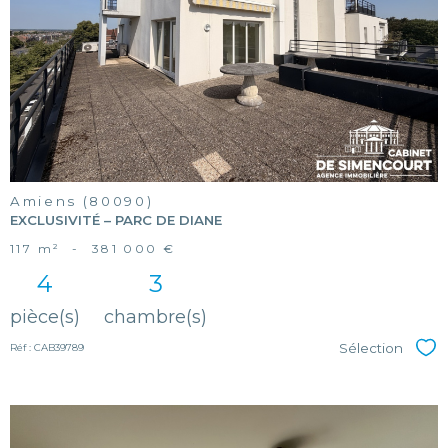
voir le
bien
Amiens (80090)
EXCLUSIVITÉ – PARC DE DIANE
117 m²
-
381 000 €
4
3
pièce(s)
chambre(s)
Sélection
Réf : CAB39789
Sél