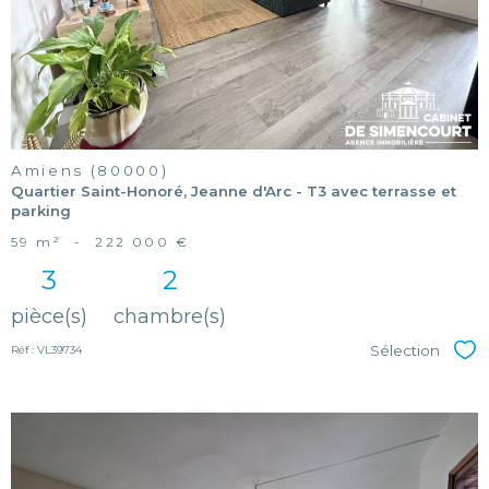
Amiens (80000)
Quartier Saint-Honoré, Jeanne d'Arc - T3 avec terrasse et
parking
59 m²
-
222 000 €
3
2
pièce(s)
chambre(s)
Sélection
Réf : VL39734
Sél