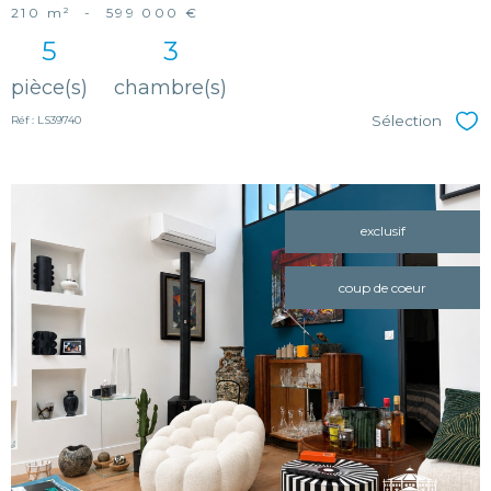
210 m²
-
599 000 €
5
3
pièce(s)
chambre(s)
Sélection
Réf : LS39740
Sél
exclusif
coup de coeur
voir le
bien