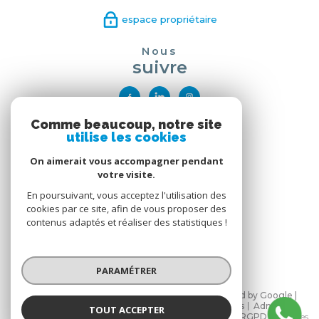
espace propriétaire
Nous
suivre
Comme beaucoup, notre site
Nous
utilise les cookies
adhérons
On aimerait vous accompagner pendant
votre visite.
En poursuivant, vous acceptez l'utilisation des
cookies par ce site, afin de vous proposer des
contenus adaptés et réaliser des statistiques !
PARAMÉTRER
© 2026 | Tous droits réservés | Traduction powered by Google |
Nos honoraires
Plan du site
Mentions légales
Admin
TOUT ACCEPTER
Partenaires
Politique de confidentialité
Politique RGPD
Cookies