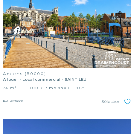
voir le
bien
Amiens (80000)
A louer - Local commercial - SAINT LEU
74 m²
-
1 100 € / mois
NAT - HC*
Sélection
Réf : AB39808
Sél