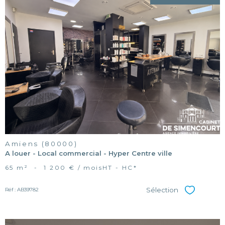
voir le
bien
Amiens (80000)
A louer - Local commercial - Hyper Centre ville
65 m²
-
1 200 € / mois
HT - HC*
Sélection
Réf : AB39782
Sélectionner