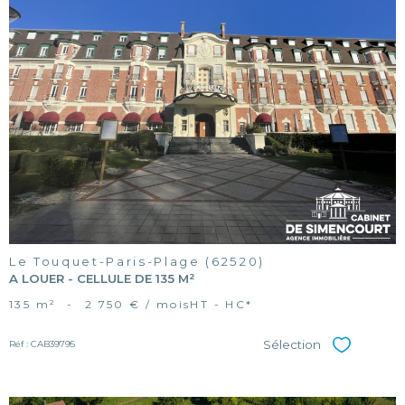
voir le
bien
Le Touquet-Paris-Plage (62520)
A LOUER - CELLULE DE 135 M²
135 m²
-
2 750 € / mois
HT - HC*
Sélection
Réf : CAB39795
Sélectionner