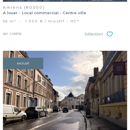
Amiens (80000)
A louer - Local commercial - Centre ville
56 m²
-
1 300 € / mois
HT - HC*
Sélection
Réf : CS39755
Sélectionner
exclusif
voir le
bien