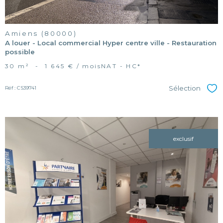
Amiens (80000)
A louer - Local commercial Hyper centre ville - Restauration
possible
30 m²
-
1 645 € / mois
NAT - HC*
Sélection
Réf : CS39741
Sél
exclusif
voir le
bien