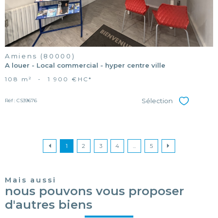
Amiens (80000)
A louer - Local commercial - hyper centre ville
108 m²
-
1 900 €
HC*
Sélection
Réf : CS39676
Sélectionner
1
2
3
4
...
5
Mais aussi
nous pouvons vous proposer
d'autres biens