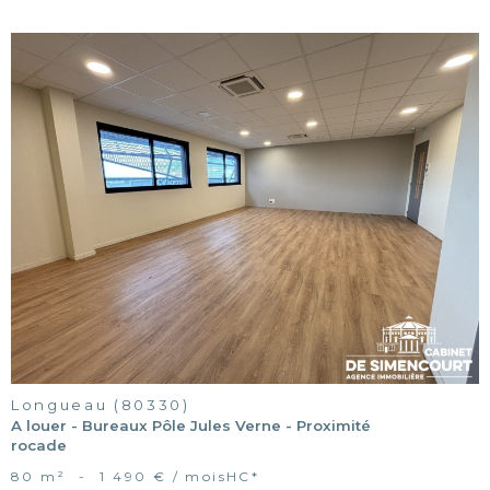
voir le
bien
Longueau (80330)
A louer - Bureaux Pôle Jules Verne - Proximité
rocade
80 m²
-
1 490 € / mois
HC*