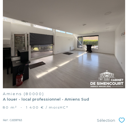
voir le
bien
Amiens (80000)
A louer - local professionnel - Amiens Sud
80 m²
-
1 400 € / mois
HC*
Sélection
Réf : GB39783
Sél