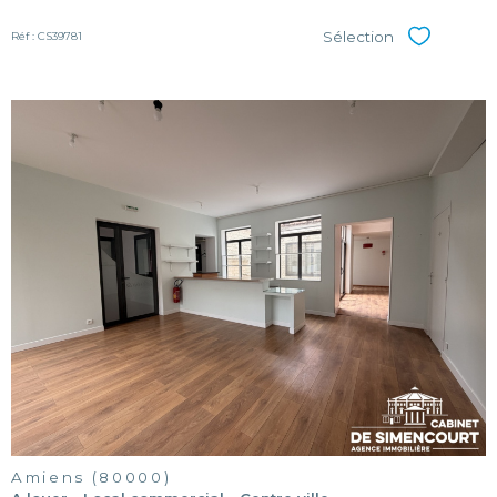
Sélection
Réf : CS39781
Sélectionner
voir le
bien
Amiens (80000)