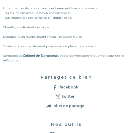
Un immeuble de rapport mixte entièrement loué, comprenant :
- au rez-de-chaussée : 2 locaux commerciaux ;
- aux étages : 5 appartements (T1, duplex et T2)
Chauffage individuel électrique
Dégageant un revenu locatif annuel de 65.860 €uros
Contactez-nous rapidement pour en savoir plus sur ce dossier !
Contactez le
Cabinet de Simencourt
, l'agence immobilière à Amiens qui fait la
différence.
Partager ce bien
facebook
twitter
plus de partage
Nos outils