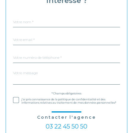
intéresse ?
Nom
Fieldset
*
par
défaut
email
*
Téléphone
*
Message
Fieldset
*
par
défaut
Validation
* Champs obligatoires
j'ai pris connaissance de la politique de confidentialité et des
informations relatives au traitement de mes données personnelles*
Contacter l'agence
03 22 45 50 50