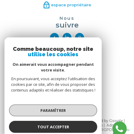
espace propriétaire
Nous
suivre
Comme beaucoup, notre site
Nous
utilise les cookies
adhérons
On aimerait vous accompagner pendant
votre visite.
En poursuivant, vous acceptez l'utilisation des
cookies par ce site, afin de vous proposer des
contenus adaptés et réaliser des statistiques !
PARAMÉTRER
© 2026 | Tous droits réservés | Traduction powered by Google |
Nos honoraires
Plan du site
Mentions légales
Admin
TOUT ACCEPTER
Partenaires
Politique de confidentialité
Politique RGPD
Cookies