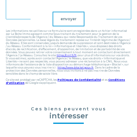
Validation
envoyer
Les informations recueillies sur ce formulaire sont enregistrées dans un fichier informatisé
par La Boite Immo agissant comme Sous-traitant du traitement pour la gestion de la
clientèle/prospects de l'Agence / du Réseau qui reste Responsable du Traitement de vos
Données personnelles. La base légale du traitement repose sur l'intérêt légitime de l'Agence /
du Réseau. Elles sont conservées jusqu'à demande de suppression et sont destinées à l'Agence
/ au Réseau. Conformément à la loi « informatique et libertés », vous disposez des droits
d’accès, de rectification, d’effacement, d’opposition, de limitation et de portabilité de vos
données. Vous pouvez retirer votre consentement à tout moment en contactant directement
l’Agence / Le Réseau. Consultez le site
https://cnil.fr/fr
pour plus d’informations sur vos droits.
Si vous estimez, après avoir contacté l'Agence / le Réseau, que vos droits « Informatique et
Libertés » ne sont pas respectés, vous pouvez adresser une réclamation à la CNIL. Nous vous
informons de l’existence de la liste d'opposition au démarchage téléphonique « Bloctel », sur
laquelle vous pouvez vous inscrire ici :
https://www.bloctel.gouv.fr
. Dans le cadre de la
protection des Données personnelles, nous vous invitons à ne pas inscrire de Données
sensibles dans le champ de saisie libre.
Ce site est protégé par reCAPTCHA, les
Politiques de Confidentialité
et es
Conditions
d'utilisation
de Google s'appliquent.
Ces biens peuvent vous
intéresser