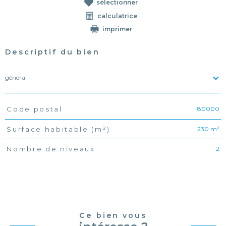
sélectionner
calculatrice
imprimer
Descriptif du bien
général
80000
Code postal
TRAD_PAMPERO_Caracteristique
Valeurs
230 m²
Surface habitable (m²)
2
Nombre de niveaux
Ce bien vous