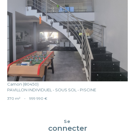
voir le bien
Camon (80450)
PAVILLON INDIVIDUEL - SOUS SOL - PISCINE
370 m²
-
999 990 €
Se
connecter