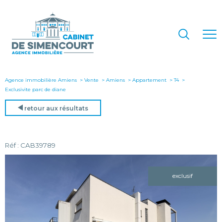
Agence immobilière Amiens
Vente
Amiens
Appartement
T4
exclusivite parc de diane
retour aux résultats
Réf : CAB39789
exclusif