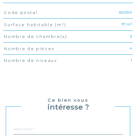
80090
Code postal
TRAD_PAMPERO_Caracteristique
Valeurs
117 m²
Surface habitable (m²)
3
Nombre de chambre(s)
4
Nombre de pièces
1
Nombre de niveaux
Ce bien vous
intéresse ?
Nom
Fieldset
*
par