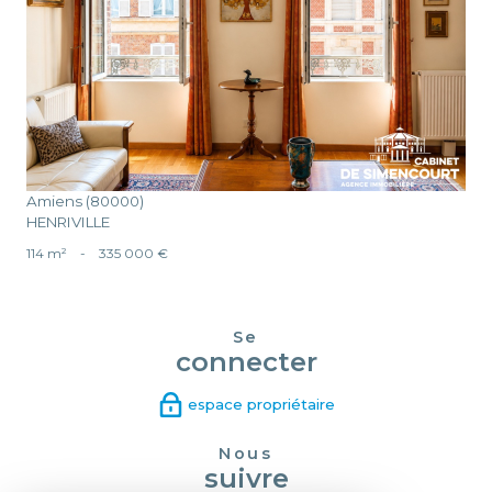
voir le bien
Amiens (80000)
HENRIVILLE
114 m²
-
335 000 €
Se
connecter
espace propriétaire
Nous
suivre