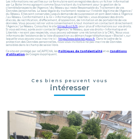
Les informations recueillies sur ce formulaire sont enregistrées dans un fichier informatisé
par La Boite Immo agissant comme Sous-traitant du traitement pour la gestion de la
clientèle/prospects de l'Agence / du Réseau qui reste Responsable du Traitement de vos
Données personnelles. La base légale du traitement repose sur l'intérêt légitime de l'Agence /
du Réseau. Elles sont conservées jusqu'à demande de suppression et sont destinées à l'Agence
/ au Réseau. Conformément à la loi « informatique et libertés », vous disposez des droits
d’accès, de rectification, d’effacement, d’opposition, de limitation et de portabilité de vos
données. Vous pouvez retirer votre consentement à tout moment en contactant directement
l’Agence / Le Réseau. Consultez le site
https://cnil.fr/fr
pour plus d’informations sur vos droits.
Si vous estimez, après avoir contacté l'Agence / le Réseau, que vos droits « Informatique et
Libertés » ne sont pas respectés, vous pouvez adresser une réclamation à la CNIL. Nous vous
informons de l’existence de la liste d'opposition au démarchage téléphonique « Bloctel », sur
laquelle vous pouvez vous inscrire ici :
https://www.bloctel.gouv.fr
. Dans le cadre de la
protection des Données personnelles, nous vous invitons à ne pas inscrire de Données
sensibles dans le champ de saisie libre.
Ce site est protégé par reCAPTCHA, les
Politiques de Confidentialité
et es
Conditions
d'utilisation
de Google s'appliquent.
Ces biens peuvent vous
intéresser