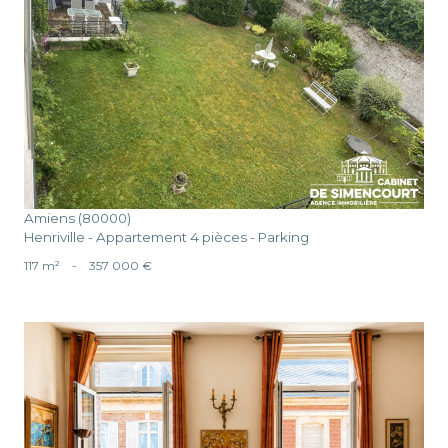
voir le bien
Amiens (80000)
Henriville - Appartement 4 pièces - Parking
117 m²
-
357 000 €