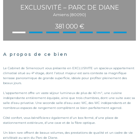
EXCLUSIVITÉ – PARC DE DIANE
Amiens (80090)
381 000 €
A propos de ce bien
Le Cabinet de Simencourt vous présente en EXCLUSIVITE un spacieux appartement
climatisé situé au 4ᵉ étage, dont l'atout majeur est sans conteste sa magnifique
terrasse panoramique de grande superficie, idéale pour profiter pleinement des
beaux jours.
L'appartement offre un vaste séjour lumineux de plus de 40 m², une cuisine
indépendante entièrement équipée, ainsi que trois chambres, dont une suite avec sa
salle d'eau privative. Une seconde salle d'eau avec WC, des WC indépendants et de
nombreux espaces de rangement complètent ce bien parfaitement agencé.
Côté confort, vous bénéficierez également d'un box fermé, d'une place de
stationnement extérieure, d'une cave et de la fibre optique.
Un bien rare offrant de beaux volumes, des prestations de qualité et un cadre de vie
privilégié au sein du Parc de Diane.