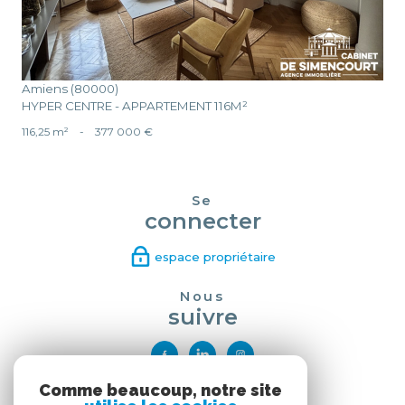
Amiens (80000)
HYPER CENTRE - APPARTEMENT 116M²
116,25 m²
-
377 000 €
Se
connecter
espace propriétaire
Nous
suivre
Comme beaucoup, notre site
Nous