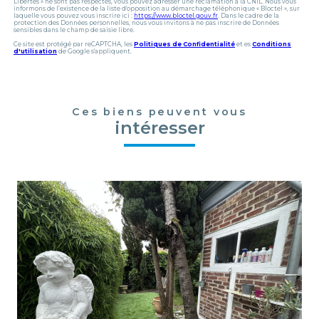
Libertés » ne sont pas respectés, vous pouvez adresser une réclamation à la CNIL. Nous vous
informons de l’existence de la liste d'opposition au démarchage téléphonique « Bloctel », sur
laquelle vous pouvez vous inscrire ici :
https://www.bloctel.gouv.fr
. Dans le cadre de la
protection des Données personnelles, nous vous invitons à ne pas inscrire de Données
sensibles dans le champ de saisie libre.
Ce site est protégé par reCAPTCHA, les
Politiques de Confidentialité
et es
Conditions
d'utilisation
de Google s'appliquent.
Ces biens peuvent vous
intéresser
voir le bien