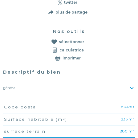
twitter
plus de partage
Nos outils
sélectionner
calculatrice
imprimer
Descriptif du bien
général
80480
Code postal
TRAD_PAMPERO_Caracteristique
Valeurs
236 m²
Surface habitable (m²)
880 m²
surface terrain