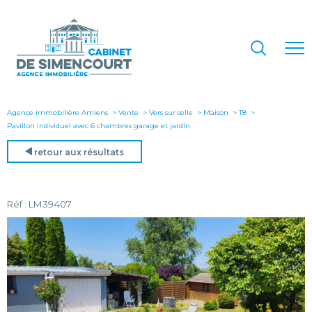
Agence immobilière Amiens
Vente
Vers sur selle
Maison
T8
pavillon individuel avec 6 chambres garage et jardin
retour aux résultats
Réf : LM39407