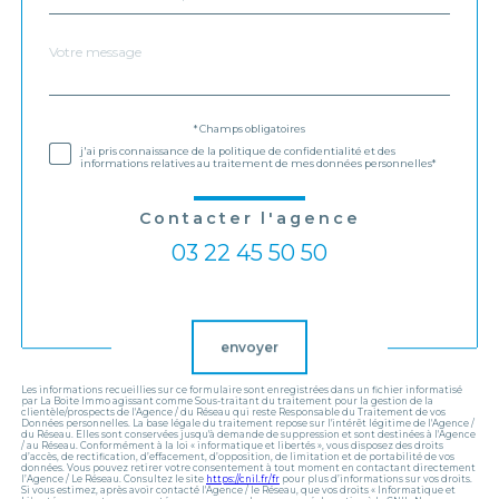
Message
Fieldset
*
par
défaut
Validation
* Champs obligatoires
j'ai pris connaissance de la politique de confidentialité et des
informations relatives au traitement de mes données personnelles*
Contacter l'agence
03 22 45 50 50
Validation
envoyer
Les informations recueillies sur ce formulaire sont enregistrées dans un fichier informatisé
par La Boite Immo agissant comme Sous-traitant du traitement pour la gestion de la
clientèle/prospects de l'Agence / du Réseau qui reste Responsable du Traitement de vos
Données personnelles. La base légale du traitement repose sur l'intérêt légitime de l'Agence /
du Réseau. Elles sont conservées jusqu'à demande de suppression et sont destinées à l'Agence
/ au Réseau. Conformément à la loi « informatique et libertés », vous disposez des droits
d’accès, de rectification, d’effacement, d’opposition, de limitation et de portabilité de vos
données. Vous pouvez retirer votre consentement à tout moment en contactant directement
l’Agence / Le Réseau. Consultez le site
https://cnil.fr/fr
pour plus d’informations sur vos droits.
Si vous estimez, après avoir contacté l'Agence / le Réseau, que vos droits « Informatique et