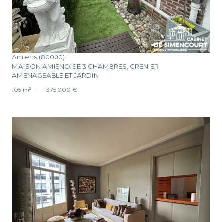
Amiens (80000)
MAISON AMIENOISE 3 CHAMBRES, GRENIER
AMENAGEABLE ET JARDIN
105 m²
-
375 000 €
voir le bien