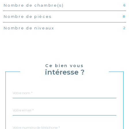
6
Nombre de chambre(s)
8
Nombre de pièces
2
Nombre de niveaux
Ce bien vous
intéresse ?
Nom
Fieldset
*
par
défaut
email
*
Téléphone
*