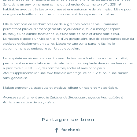
Selle, dans un environnement calme et recherché. Cette maison offre 236 m²
habitables avec de très beaux volumes et une autonomie de plain-pied. Idéale pour
une grande famille ou pour ceux qui souhaitent des espaces modulables.
Elle se compose de six chambres, de deux grandes pièces de vie lumineuses
permettant plusieurs aménagements (séjour double, salle à manger, espace
bureau), d’une cuisine fonctionnelle, d’une salle de bain et d'une salle d’eau.
La maison dispose d’un vide sanitaire, d’un garage, ainsi que de dépendances pour du
stockage et également un atelier. L’accès voiture sur la parcelle facilite le
stationnement et renforce le confort au quotidien.
La propriété ne nécessite aucun travaux : huisseries, sols et murs sont en bon état,
permettant une installation immédiate. Le tout est implanté dans un secteur calme,
à proximité du CHU Sud, des commerces, écoles et axes principaux.
Atout supplémentaire : une taxe foncière avantageuse de 1533 € pour une surface
aussi généreuse.
Maison entretenue, spacieuse et pratique, offrant un cadre de vie agréable.
Avancez sereinement avec le Cabinet de Simencourt, agence immobilière à
Amiens au service de vos projets.
Partager ce bien
facebook