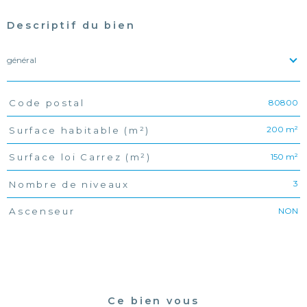
Descriptif du bien
général
80800
Code postal
TRAD_PAMPERO_Caracteristique
Valeurs
200 m²
Surface habitable (m²)
150 m²
Surface loi Carrez (m²)
3
Nombre de niveaux
NON
Ascenseur
Ce bien vous