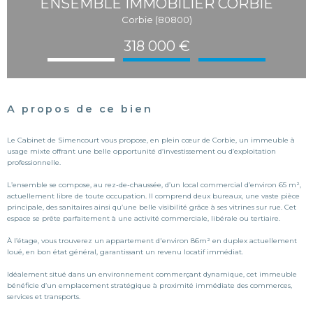
ENSEMBLE IMMOBILIER CORBIE
Corbie (80800)
318 000 €
A propos de ce bien
Le Cabinet de Simencourt vous propose, en plein cœur de Corbie, un immeuble à
usage mixte offrant une belle opportunité d’investissement ou d’exploitation
professionnelle.
L’ensemble se compose, au rez-de-chaussée, d’un local commercial d’environ 65 m²,
actuellement libre de toute occupation. Il comprend deux bureaux, une vaste pièce
principale, des sanitaires ainsi qu’une belle visibilité grâce à ses vitrines sur rue. Cet
espace se prête parfaitement à une activité commerciale, libérale ou tertiaire.
À l’étage, vous trouverez un appartement d'environ 86m² en duplex actuellement
loué, en bon état général, garantissant un revenu locatif immédiat.
Idéalement situé dans un environnement commerçant dynamique, cet immeuble
bénéficie d’un emplacement stratégique à proximité immédiate des commerces,
services et transports.