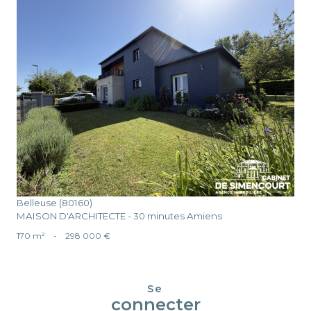
voir le bien
Belleuse (80160)
MAISON D'ARCHITECTE - 30 minutes Amiens
170 m²
-
298 000 €
Se
connecter