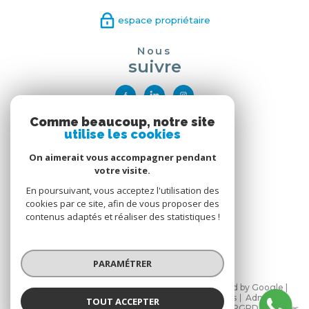
espace propriétaire
Nous
suivre
Comme beaucoup, notre site
Nous
utilise les cookies
adhérons
On aimerait vous accompagner pendant
votre visite.
En poursuivant, vous acceptez l'utilisation des
cookies par ce site, afin de vous proposer des
contenus adaptés et réaliser des statistiques !
PARAMÉTRER
© 2026 | Tous droits réservés | Traduction powered by Google |
Nos honoraires
Plan du site
Mentions légales
Admin
TOUT ACCEPTER
Partenaires
Politique de confidentialité
Politique RGPD
Cookies