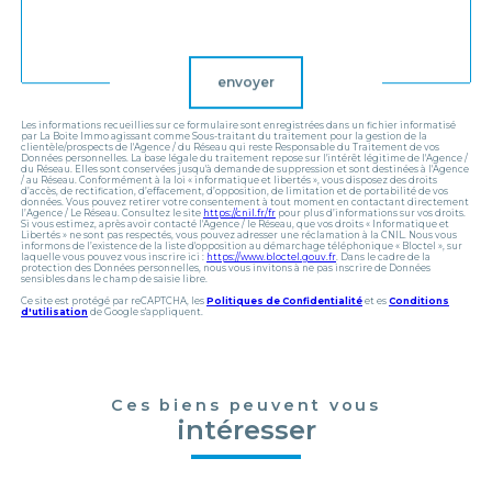
Validation
envoyer
Les informations recueillies sur ce formulaire sont enregistrées dans un fichier informatisé
par La Boite Immo agissant comme Sous-traitant du traitement pour la gestion de la
clientèle/prospects de l'Agence / du Réseau qui reste Responsable du Traitement de vos
Données personnelles. La base légale du traitement repose sur l'intérêt légitime de l'Agence /
du Réseau. Elles sont conservées jusqu'à demande de suppression et sont destinées à l'Agence
/ au Réseau. Conformément à la loi « informatique et libertés », vous disposez des droits
d’accès, de rectification, d’effacement, d’opposition, de limitation et de portabilité de vos
données. Vous pouvez retirer votre consentement à tout moment en contactant directement
l’Agence / Le Réseau. Consultez le site
https://cnil.fr/fr
pour plus d’informations sur vos droits.
Si vous estimez, après avoir contacté l'Agence / le Réseau, que vos droits « Informatique et
Libertés » ne sont pas respectés, vous pouvez adresser une réclamation à la CNIL. Nous vous
informons de l’existence de la liste d'opposition au démarchage téléphonique « Bloctel », sur
laquelle vous pouvez vous inscrire ici :
https://www.bloctel.gouv.fr
. Dans le cadre de la
protection des Données personnelles, nous vous invitons à ne pas inscrire de Données
sensibles dans le champ de saisie libre.
Ce site est protégé par reCAPTCHA, les
Politiques de Confidentialité
et es
Conditions
d'utilisation
de Google s'appliquent.
Ces biens peuvent vous
intéresser