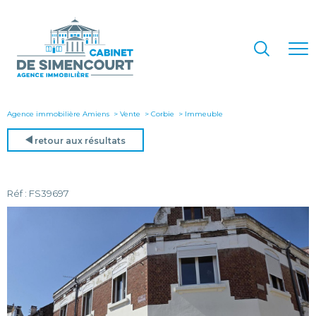
Agence immobilière Amiens
Vente
Corbie
immeuble
retour aux résultats
Réf : FS39697