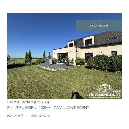
nouveauté
voir le bien
Saint-Fuscien (80680)
SAINT FUSCIEN - 152M² - PAVILLON RECENT
152,94 m²
-
520 000 €