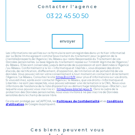
Contacter l'agence
03 22 45 50 50
Validation
envoyer
Les informations recueillies sur ce formulaire sont enregistrées dans un fichier informatisé
par La Boite Immo agissant comme Sous-traitant du traitement pour la gestion de la
clientèle/prospects de l'Agence / du Réseau qui reste Responsable du Traitement de vos
Données personnelles. La base légale du traitement repose sur l'intérêt légitime de l'Agence /
du Réseau. Elles sont conservées jusqu'à demande de suppression et sont destinées à l'Agence
/ au Réseau. Conformément à la loi « informatique et libertés », vous disposez des droits
d’accès, de rectification, d’effacement, d’opposition, de limitation et de portabilité de vos
données. Vous pouvez retirer votre consentement à tout moment en contactant directement
l’Agence / Le Réseau. Consultez le site
https://cnil.fr/fr
pour plus d’informations sur vos droits.
Si vous estimez, après avoir contacté l'Agence / le Réseau, que vos droits « Informatique et
Libertés » ne sont pas respectés, vous pouvez adresser une réclamation à la CNIL. Nous vous
informons de l’existence de la liste d'opposition au démarchage téléphonique « Bloctel », sur
laquelle vous pouvez vous inscrire ici :
https://www.bloctel.gouv.fr
. Dans le cadre de la
protection des Données personnelles, nous vous invitons à ne pas inscrire de Données
sensibles dans le champ de saisie libre.
Ce site est protégé par reCAPTCHA, les
Politiques de Confidentialité
et es
Conditions
d'utilisation
de Google s'appliquent.
Ces biens peuvent vous