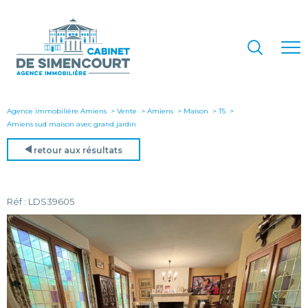
Agence immobilière Amiens
Vente
Amiens
Maison
T5
amiens sud maison avec grand jardin
retour aux résultats
Réf : LDS39605