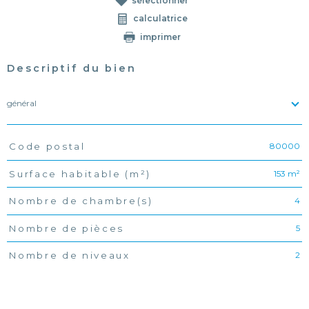
sélectionner
calculatrice
imprimer
Descriptif du bien
général
80000
Code postal
TRAD_PAMPERO_Caracteristique
Valeurs
153 m²
Surface habitable (m²)
4
Nombre de chambre(s)
5
Nombre de pièces
2
Nombre de niveaux