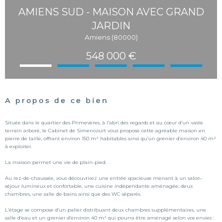
AMIENS SUD - MAISON AVEC GRAND
JARDIN
Amiens (80000)
548 000 €
A propos de ce bien
Située dans le quartier des Primevères, à l’abri des regards et au cœur d’un vaste
terrain arboré, le Cabinet de Simencourt vous propose cette agréable maison en
pierre de taille, offrant environ 150 m² habitables ainsi qu’un grenier d’environ 40 m²
à exploiter.
La maison permet une vie de plain-pied.
Au rez-de-chaussée, vous découvrirez une entrée spacieuse menant à un salon-
séjour lumineux et confortable, une cuisine indépendante aménagée, deux
chambres, une salle de bains ainsi que des WC séparés.
L’étage se compose d’un palier distribuant deux chambres supplémentaires, une
salle d’eau et un grenier d’environ 40 m² qui pourra être aménagé selon vos envies :