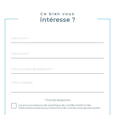
Ce bien vous
intéresse ?
Nom
Fieldset
*
par
défaut
email
*
Téléphone
*
Message
Fieldset
*
par
défaut
Validation
* Champs obligatoires
j'ai pris connaissance de la politique de confidentialité et des
informations relatives au traitement de mes données personnelles*