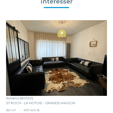
intéresser
voir le bien
Amiens (80000)
ST ROCH - LA HOTOIE - GRANDE MAISON
150 m²
-
473 000 €