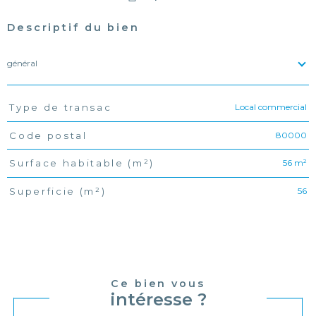
Descriptif du bien
général
Local commercial
Type de transac
TRAD_PAMPERO_Caracteristique
Valeurs
80000
Code postal
56 m²
Surface habitable (m²)
56
Superficie (m²)
Ce bien vous
intéresse ?