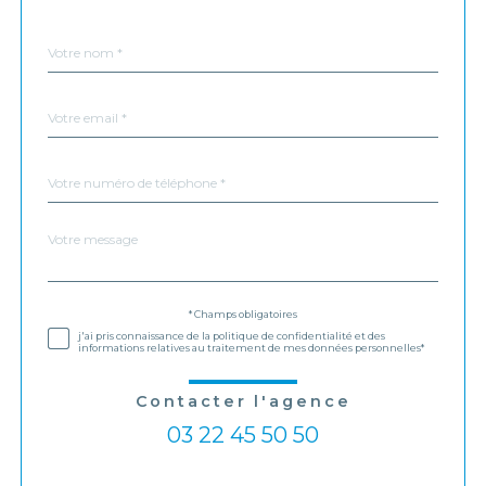
Nom
Fieldset
*
par
défaut
email
*
Téléphone
*
Message
Fieldset
*
par
défaut
Validation
* Champs obligatoires
j'ai pris connaissance de la politique de confidentialité et des
informations relatives au traitement de mes données personnelles*
Contacter l'agence
03 22 45 50 50
Validation