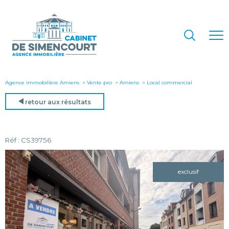
Agence immobilière Amiens
Vente pro
Amiens
local commercial
retour aux résultats
Réf : CS39756
exclusif