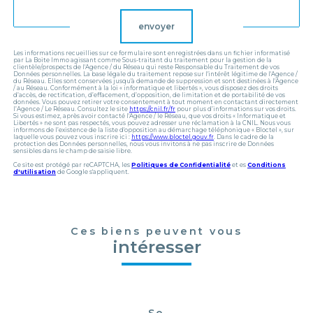
envoyer
Les informations recueillies sur ce formulaire sont enregistrées dans un fichier informatisé
par La Boite Immo agissant comme Sous-traitant du traitement pour la gestion de la
clientèle/prospects de l'Agence / du Réseau qui reste Responsable du Traitement de vos
Données personnelles. La base légale du traitement repose sur l'intérêt légitime de l'Agence /
du Réseau. Elles sont conservées jusqu'à demande de suppression et sont destinées à l'Agence
/ au Réseau. Conformément à la loi « informatique et libertés », vous disposez des droits
d’accès, de rectification, d’effacement, d’opposition, de limitation et de portabilité de vos
données. Vous pouvez retirer votre consentement à tout moment en contactant directement
l’Agence / Le Réseau. Consultez le site
https://cnil.fr/fr
pour plus d’informations sur vos droits.
Si vous estimez, après avoir contacté l'Agence / le Réseau, que vos droits « Informatique et
Libertés » ne sont pas respectés, vous pouvez adresser une réclamation à la CNIL. Nous vous
informons de l’existence de la liste d'opposition au démarchage téléphonique « Bloctel », sur
laquelle vous pouvez vous inscrire ici :
https://www.bloctel.gouv.fr
. Dans le cadre de la
protection des Données personnelles, nous vous invitons à ne pas inscrire de Données
sensibles dans le champ de saisie libre.
Ce site est protégé par reCAPTCHA, les
Politiques de Confidentialité
et es
Conditions
d'utilisation
de Google s'appliquent.
Ces biens peuvent vous
intéresser