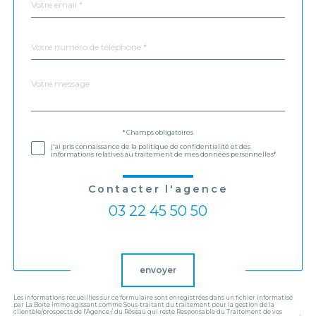
*
Téléphone
*
Message
Fieldset
*
par
défaut
Validation
* Champs obligatoires
j'ai pris connaissance de la politique de confidentialité et des
informations relatives au traitement de mes données personnelles*
Contacter l'agence
03 22 45 50 50
Validation
envoyer
Les informations recueillies sur ce formulaire sont enregistrées dans un fichier informatisé
par La Boite Immo agissant comme Sous-traitant du traitement pour la gestion de la
clientèle/prospects de l'Agence / du Réseau qui reste Responsable du Traitement de vos