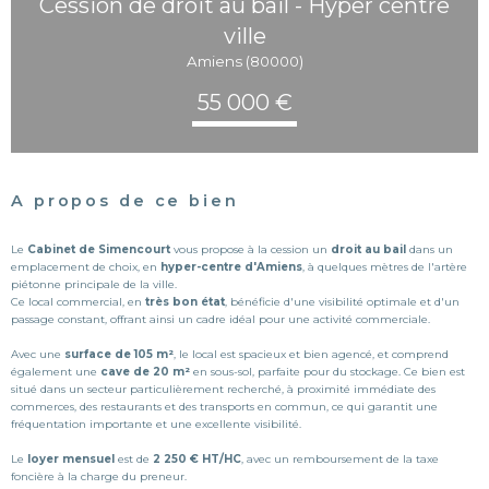
Cession de droit au bail - Hyper centre
ville
Amiens (80000)
55 000 €
A propos de ce bien
Le
Cabinet de Simencourt
vous propose à la cession un
droit au bail
dans un
emplacement de choix, en
hyper-centre d'Amiens
, à quelques mètres de l'artère
piétonne principale de la ville.
Ce local commercial, en
très bon état
, bénéficie d'une visibilité optimale et d'un
passage constant, offrant ainsi un cadre idéal pour une activité commerciale.
Avec une
surface de 105 m²
, le local est spacieux et bien agencé, et comprend
également une
cave de 20 m²
en sous-sol, parfaite pour du stockage. Ce bien est
situé dans un secteur particulièrement recherché, à proximité immédiate des
commerces, des restaurants et des transports en commun, ce qui garantit une
fréquentation importante et une excellente visibilité.
Le
l
oyer mensuel
est de
2 250 € HT/HC
, avec un remboursement de la taxe
foncière à la charge du preneur.