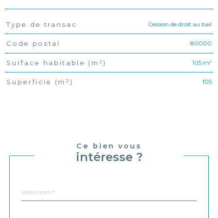
Cession de droit au bail
Type de transac
TRAD_PAMPERO_Caracteristique
Valeurs
80000
Code postal
105 m²
Surface habitable (m²)
105
Superficie (m²)
Ce bien vous
intéresse ?
Nom
Fieldset
*
par
défaut
email