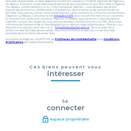
Données personnelles. La base légale du traitement repose sur l'intérêt légitime de l'Agence /
du Réseau. Elles sont conservées jusqu'à demande de suppression et sont destinées à l'Agence
/ au Réseau. Conformément à la loi « informatique et libertés », vous disposez des droits
d’accès, de rectification, d’effacement, d’opposition, de limitation et de portabilité de vos
données. Vous pouvez retirer votre consentement à tout moment en contactant directement
l’Agence / Le Réseau. Consultez le site
https://cnil.fr/fr
pour plus d’informations sur vos droits.
Si vous estimez, après avoir contacté l'Agence / le Réseau, que vos droits « Informatique et
Libertés » ne sont pas respectés, vous pouvez adresser une réclamation à la CNIL. Nous vous
informons de l’existence de la liste d'opposition au démarchage téléphonique « Bloctel », sur
laquelle vous pouvez vous inscrire ici :
https://www.bloctel.gouv.fr
. Dans le cadre de la
protection des Données personnelles, nous vous invitons à ne pas inscrire de Données
sensibles dans le champ de saisie libre.
Ce site est protégé par reCAPTCHA, les
Politiques de Confidentialité
et es
Conditions
d'utilisation
de Google s'appliquent.
Ces biens peuvent vous
intéresser
Se
connecter
espace propriétaire