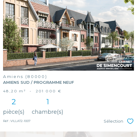
voir le
bien
Amiens (80000)
AMIENS SUD / PROGRAMME NEUF
48,20 m²
-
201 000 €
2
1
pièce(s)
chambre(s)
Sélection
Réf : VILLAT2-1007
Sél