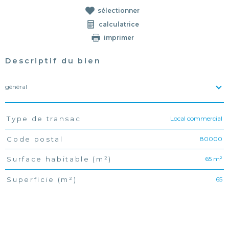
sélectionner
calculatrice
imprimer
Descriptif du bien
général
Local commercial
Type de transac
TRAD_PAMPERO_Caracteristique
Valeurs
80000
Code postal
65 m²
Surface habitable (m²)
65
Superficie (m²)