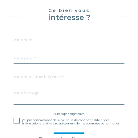
Ce bien vous
intéresse ?
Nom
Fieldset
*
par
défaut
email
*
Téléphone
*
Message
Fieldset
*
par
défaut
Validation
* Champs obligatoires
j'ai pris connaissance de la politique de confidentialité et des
informations relatives au traitement de mes données personnelles*