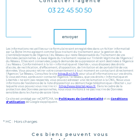
Contacter l'agence
03 22 45 50 50
Validation
envoyer
Les informations recueillies sur ce formulaire sont enregistrées dans un fichier informatisé
par La Boite Immo agissant comme Sous-traitant du traitement pour la gestion de la
clientèle/prospects de l'Agence / du Réseau qui reste Responsable du Traitement de vos
Données personnelles. La base légale du traitement repose sur l'intérêt légitime de l'Agence /
du Réseau. Elles sont conservées jusqu'à demande de suppression et sont destinées à l'Agence
/ au Réseau. Conformément à la loi « informatique et libertés », vous disposez des droits
d’accès, de rectification, d’effacement, d’opposition, de limitation et de portabilité de vos
données. Vous pouvez retirer votre consentement à tout moment en contactant directement
l’Agence / Le Réseau. Consultez le site
https://cnil.fr/fr
pour plus d’informations sur vos droits.
Si vous estimez, après avoir contacté l'Agence / le Réseau, que vos droits « Informatique et
Libertés » ne sont pas respectés, vous pouvez adresser une réclamation à la CNIL. Nous vous
informons de l’existence de la liste d'opposition au démarchage téléphonique « Bloctel », sur
laquelle vous pouvez vous inscrire ici :
https://www.bloctel.gouv.fr
. Dans le cadre de la
protection des Données personnelles, nous vous invitons à ne pas inscrire de Données
sensibles dans le champ de saisie libre.
Ce site est protégé par reCAPTCHA, les
Politiques de Confidentialité
et es
Conditions
d'utilisation
de Google s'appliquent.
* HC : Hors charges
Ces biens peuvent vous