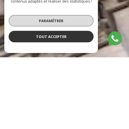
contenus adaptés et réaliser des statistiques !
PARAMÉTRER
TOUT ACCEPTER
Cabinet de Simencourt
Agence immobilière à Amiens
Le
Cabinet De Simencourt
, votre agence immobilière à Amiens,
vous souhaite la bienvenue sur son site et au sein de ses locaux situés
en cœur de ville.
Fiers de vous accompagner dans tous vos projets
immobiliers
depuis notre création en 1991
, nous mettons à votre
service
plus de 35 ans d’expérience
pour donner vie à vos