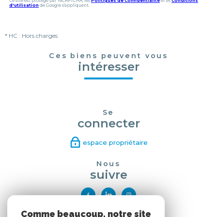
Ce site est protégé par reCAPTCHA, les
Politiques de Confidentialité
et es
Conditions
d'utilisation
de Google s'appliquent.
* HC : Hors charges
Ces biens peuvent vous
intéresser
Se
connecter
espace propriétaire
Nous
suivre
Comme beaucoup, notre site