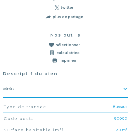
twitter
plus de partage
Nos outils
sélectionner
calculatrice
imprimer
Descriptif du bien
général
Bureaux
Type de transac
TRAD_PAMPERO_Caracteristique
Valeurs
80000
Code postal
130 m²
Surface habitable (m²)