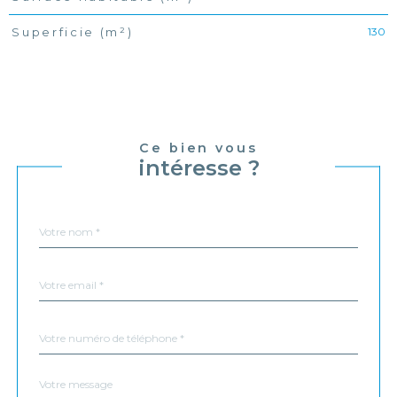
130
Superficie (m²)
Ce bien vous
intéresse ?
Nom
Fieldset
*
par
défaut
email
*
Téléphone
*
Message
Fieldset
*