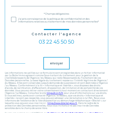
par
défaut
Validation
* Champs obligatoires
j'ai pris connaissance de la politique de confidentialité et des
informations relatives au traitement de mes données personnelles*
Contacter l'agence
03 22 45 50 50
Validation
envoyer
Les informations recueillies sur ce formulaire sont enregistrées dans un fichier informatisé
par La Boite Immo agissant comme Sous-traitant du traitement pour la gestion de la
clientèle/prospects de l'Agence / du Réseau qui reste Responsable du Traitement de vos
Données personnelles. La base légale du traitement repose sur l'intérêt légitime de l'Agence /
du Réseau. Elles sont conservées jusqu'à demande de suppression et sont destinées à l'Agence
/ au Réseau. Conformément à la loi « informatique et libertés », vous disposez des droits
d’accès, de rectification, d’effacement, d’opposition, de limitation et de portabilité de vos
données. Vous pouvez retirer votre consentement à tout moment en contactant directement
l’Agence / Le Réseau. Consultez le site
https://cnil.fr/fr
pour plus d’informations sur vos droits.
Si vous estimez, après avoir contacté l'Agence / le Réseau, que vos droits « Informatique et
Libertés » ne sont pas respectés, vous pouvez adresser une réclamation à la CNIL. Nous vous
informons de l’existence de la liste d'opposition au démarchage téléphonique « Bloctel », sur
laquelle vous pouvez vous inscrire ici :
https://www.bloctel.gouv.fr
. Dans le cadre de la
protection des Données personnelles, nous vous invitons à ne pas inscrire de Données
sensibles dans le champ de saisie libre.