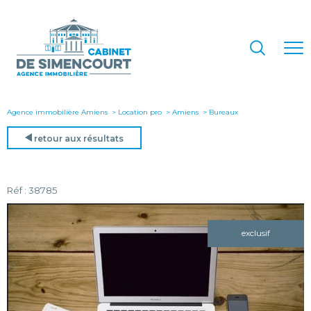
Agence immobilière Amiens
Location pro
Amiens
bureaux
retour aux résultats
Réf : 38785
exclusif